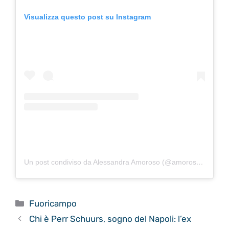
Visualizza questo post su Instagram
Un post condiviso da Alessandra Amoroso (@amorosoof)
Categorie
Fuoricampo
Chi è Perr Schuurs, sogno del Napoli: l’ex