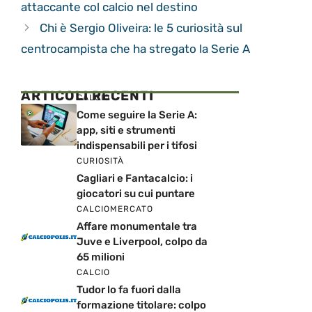
attaccante col calcio nel destino
Chi è Sergio Oliveira: le 5 curiosità sul
centrocampista che ha stregato la Serie A
ARTICOLI RECENTI
CALCIO
Come seguire la Serie A:
app, siti e strumenti
indispensabili per i tifosi
CURIOSITÀ
Cagliari e Fantacalcio: i
giocatori su cui puntare
CALCIOMERCATO
Affare monumentale tra
Juve e Liverpool, colpo da
65 milioni
CALCIO
Tudor lo fa fuori dalla
formazione titolare: colpo