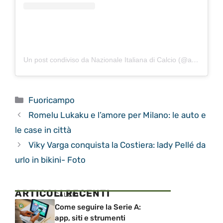
Un post condiviso da Nazionale Italiana di Calcio (@azzurri)
Categorie
Fuoricampo
Romelu Lukaku e l’amore per Milano: le auto e
le case in città
Viky Varga conquista la Costiera: lady Pellé da
urlo in bikini- Foto
ARTICOLI RECENTI
CALCIO
Come seguire la Serie A:
app, siti e strumenti