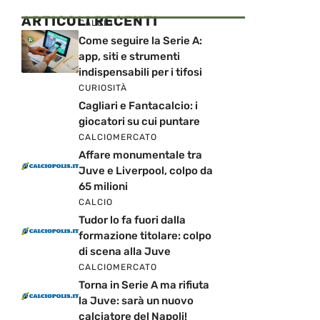
ARTICOLI RECENTI
CALCIO
Come seguire la Serie A:
app, siti e strumenti
indispensabili per i tifosi
CURIOSITÀ
Cagliari e Fantacalcio: i
giocatori su cui puntare
CALCIOMERCATO
Affare monumentale tra
Juve e Liverpool, colpo da
65 milioni
CALCIO
Tudor lo fa fuori dalla
formazione titolare: colpo
di scena alla Juve
CALCIOMERCATO
Torna in Serie A ma rifiuta
la Juve: sarà un nuovo
calciatore del Napoli!