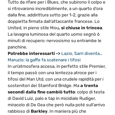
Tutto da rifare per i Blues, che subirono il colpo e
si ritrovarono incredibilmente, a un quarto d’ora
dalla fine, addirittura sotto per 1-2, grazie alla
doppietta firmata dall’attaccante francese. Lo
United, in pieno stile Mou
, si chiuse in trincea
.
La lavagna luminosa del quarto uomo segnò 6
minuti di recupero: nervosismo su entrambe le
panchine.
Potrebbe interessarti ->
Lazio, Sarri diventa…
Maruzio: la gaffe fa scatenare i tifosi
In un’atmosfera accesa, in perfetto stile Premier,
il tempo passò con una lentezza atroce per i
tifosi del Man Utd, con una crudele rapidità per i
sostenitori dei Stamford Bridge. Ma
a trenta
secondi dalla fine cambiò tutto
: colpo di testa
di David Luiz, palo e tap in micidiale Rudiger,
miracolo di De Gea che però nulla poté sull’arrivo
rabbioso di
Barkley
. In maniera più che