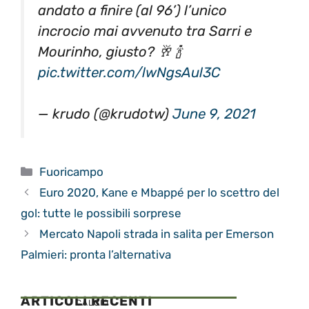
andato a finire (al 96’) l’unico
incrocio mai avvenuto tra Sarri e
Mourinho, giusto? 🥂 🍾
pic.twitter.com/lwNgsAul3C
— krudo (@krudotw)
June 9, 2021
Categorie
Fuoricampo
Euro 2020, Kane e Mbappé per lo scettro del
gol: tutte le possibili sorprese
Mercato Napoli strada in salita per Emerson
Palmieri: pronta l’alternativa
ARTICOLI RECENTI
CALCIO