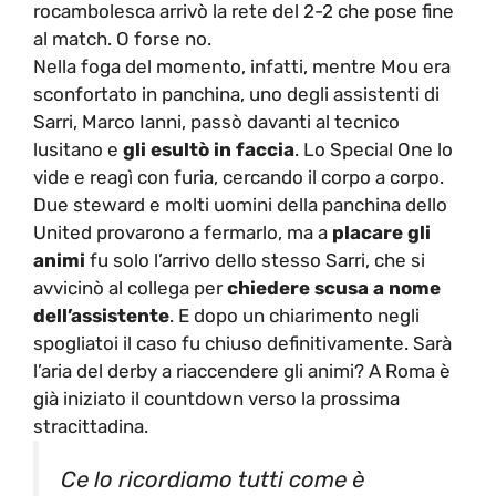
rocambolesca arrivò la rete del 2-2 che pose fine
al match. O forse no.
Nella foga del momento, infatti, mentre Mou era
sconfortato in panchina, uno degli assistenti di
Sarri, Marco Ianni, passò davanti al tecnico
lusitano e
gli esultò in faccia
. Lo Special One lo
vide e reagì con furia, cercando il corpo a corpo.
Due steward e molti uomini della panchina dello
United provarono a fermarlo, ma a
placare gli
animi
fu solo l’arrivo dello stesso Sarri, che si
avvicinò al collega per
chiedere scusa a nome
dell’assistente
. E dopo un chiarimento negli
spogliatoi il caso fu chiuso definitivamente. Sarà
l’aria del derby a riaccendere gli animi? A Roma è
già iniziato il countdown verso la prossima
stracittadina.
Ce lo ricordiamo tutti come è