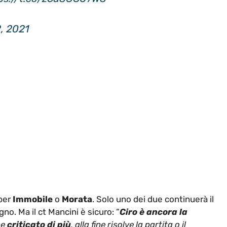
2, 2021
 per
Immobile
o
Morata
. Solo uno dei due continuerà il
gno. Ma il ct Mancini è sicuro: “
Ciro è ancora la
ne
criticato di più
, alla fine risolve la partita o il