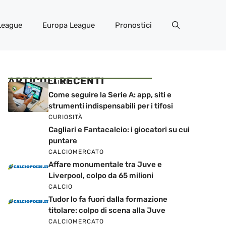
League
Europa League
Pronostici
ARTICOLI RECENTI
CALCIO
Come seguire la Serie A: app, siti e
strumenti indispensabili per i tifosi
CURIOSITÀ
Cagliari e Fantacalcio: i giocatori su cui
puntare
CALCIOMERCATO
Affare monumentale tra Juve e
Liverpool, colpo da 65 milioni
CALCIO
Tudor lo fa fuori dalla formazione
titolare: colpo di scena alla Juve
CALCIOMERCATO