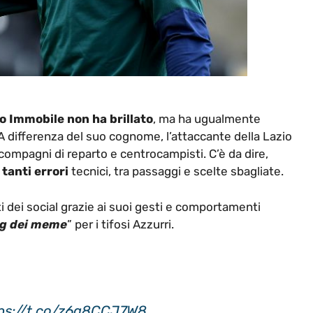
o Immobile non ha brillato
, ma ha ugualmente
 A differenza del suo cognome, l’attaccante della Lazio
 compagni di reparto e centrocampisti. C’è da dire,
i
tanti errori
tecnici, tra passaggi e scelte sbagliate.
ti dei social grazie ai suoi gesti e comportamenti
ng dei meme
” per i tifosi Azzurri.
ps://t.co/z6a8CCJ7W8