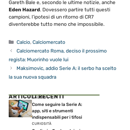
Gareth Bale e, secondo le ultime notizie, anche
Eden Hazard
. Dovessero partire tutti questi
campioni, l’ipotesi di un ritorno di CR7
diventerebbe tutto meno che impossibile.
Categorie
Calcio
,
Calciomercato
Calciomercato Roma, deciso il prossimo
regista: Muorinho vuole lui
Maksimovic, addio Serie A: il serbo ha scelto
la sua nuova squadra
ARTICOLI RECENTI
CALCIO
Come seguire la Serie A:
app, siti e strumenti
indispensabili per i tifosi
CURIOSITÀ