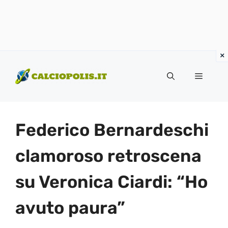
Vai
al
Menu
contenuto
Federico Bernardeschi
clamoroso retroscena
su Veronica Ciardi: “Ho
avuto paura”