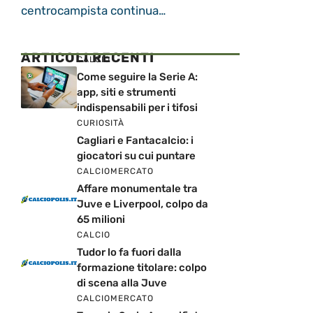
centrocampista continua…
ARTICOLI RECENTI
CALCIO
Come seguire la Serie A:
app, siti e strumenti
indispensabili per i tifosi
CURIOSITÀ
Cagliari e Fantacalcio: i
giocatori su cui puntare
CALCIOMERCATO
Affare monumentale tra
Juve e Liverpool, colpo da
65 milioni
CALCIO
Tudor lo fa fuori dalla
formazione titolare: colpo
di scena alla Juve
CALCIOMERCATO