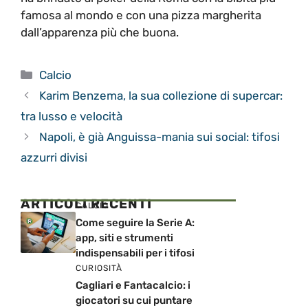
famosa al mondo e con una pizza margherita
dall’apparenza più che buona.
Categorie
Calcio
Karim Benzema, la sua collezione di supercar:
tra lusso e velocità
Napoli, è già Anguissa-mania sui social: tifosi
azzurri divisi
ARTICOLI RECENTI
CALCIO
Come seguire la Serie A:
app, siti e strumenti
indispensabili per i tifosi
CURIOSITÀ
Cagliari e Fantacalcio: i
giocatori su cui puntare