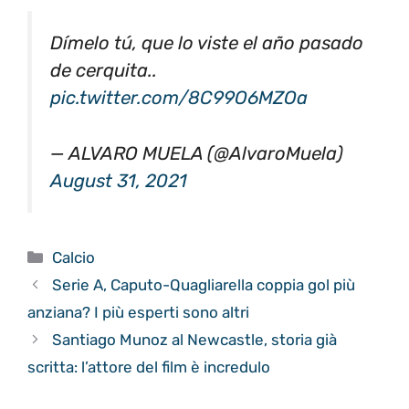
Dímelo tú, que lo viste el año pasado
de cerquita..
pic.twitter.com/8C99O6MZOa
— ALVARO MUELA (@AlvaroMuela)
August 31, 2021
Categorie
Calcio
Serie A, Caputo-Quagliarella coppia gol più
anziana? I più esperti sono altri
Santiago Munoz al Newcastle, storia già
scritta: l’attore del film è incredulo