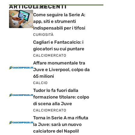
ARTICOLI RECENTI
CALCIO
Come seguire la Serie A:
app, siti e strumenti
indispensabili per i tifosi
CURIOSITÀ
Cagliari e Fantacalcio: i
giocatori su cui puntare
CALCIOMERCATO
Affare monumentale tra
Juve e Liverpool, colpo da
65 milioni
CALCIO
Tudor lo fa fuori dalla
formazione titolare: colpo
di scena alla Juve
CALCIOMERCATO
Torna in Serie A ma rifiuta
la Juve: sarà un nuovo
calciatore del Napoli!
CALCIOMERCATO