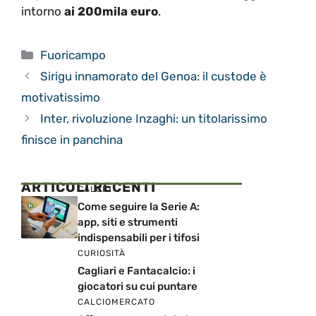
intorno
ai 200mila euro
.
Categorie
Fuoricampo
Sirigu innamorato del Genoa: il custode è
motivatissimo
Inter, rivoluzione Inzaghi: un titolarissimo
finisce in panchina
ARTICOLI RECENTI
CALCIO
Come seguire la Serie A:
app, siti e strumenti
indispensabili per i tifosi
CURIOSITÀ
Cagliari e Fantacalcio: i
giocatori su cui puntare
CALCIOMERCATO