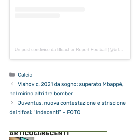
Un post condiviso da Bleacher Report Football (@brfootball)
Categorie
Calcio
Vlahovic, 2021 da sogno: superato Mbappé,
nel mirino altri tre bomber
Juventus, nuova contestazione e striscione
dei tifosi: “Indecenti” – FOTO
ARTICOLI RECENTI
CALCIO