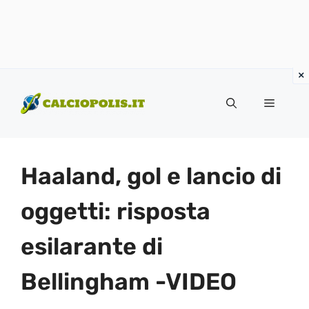
Vai
al
Menu
contenuto
Haaland, gol e lancio di
oggetti: risposta
esilarante di
Bellingham -VIDEO