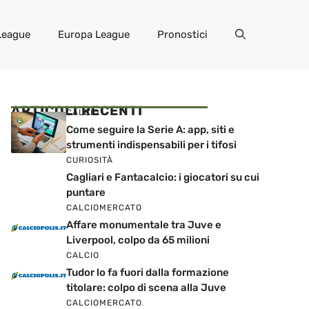
League
Europa League
Pronostici
ARTICOLI RECENTI
CALCIO
Come seguire la Serie A: app, siti e
strumenti indispensabili per i tifosi
CURIOSITÀ
Cagliari e Fantacalcio: i giocatori su cui
puntare
CALCIOMERCATO
Affare monumentale tra Juve e
Liverpool, colpo da 65 milioni
CALCIO
Tudor lo fa fuori dalla formazione
titolare: colpo di scena alla Juve
CALCIOMERCATO