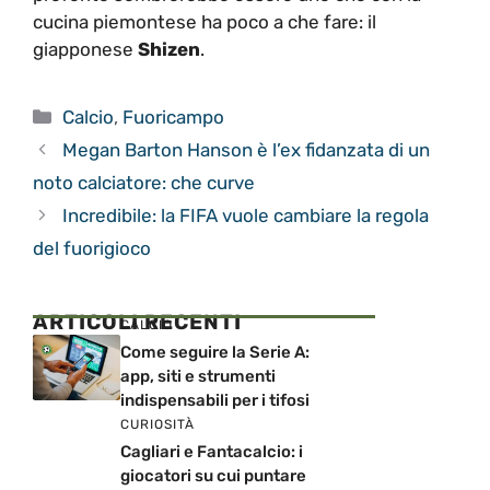
cucina piemontese ha poco a che fare: il
giapponese
Shizen
.
Categorie
Calcio
,
Fuoricampo
Megan Barton Hanson è l’ex fidanzata di un
noto calciatore: che curve
Incredibile: la FIFA vuole cambiare la regola
del fuorigioco
ARTICOLI RECENTI
CALCIO
Come seguire la Serie A:
app, siti e strumenti
indispensabili per i tifosi
CURIOSITÀ
Cagliari e Fantacalcio: i
giocatori su cui puntare