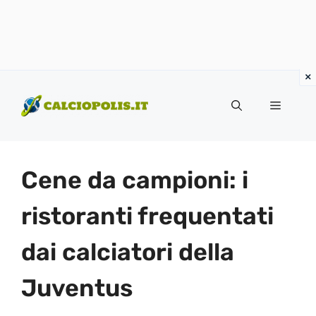
Vai
al
Menu
contenuto
Cene da campioni: i
ristoranti frequentati
dai calciatori della
Juventus