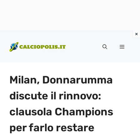
Vai
al
Menu
contenuto
Milan, Donnarumma
discute il rinnovo:
clausola Champions
per farlo restare