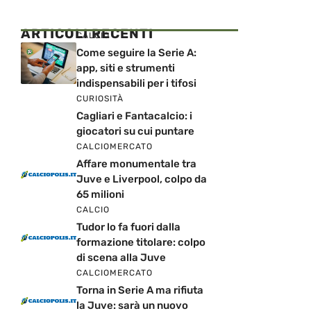
ARTICOLI RECENTI
CALCIO
Come seguire la Serie A:
app, siti e strumenti
indispensabili per i tifosi
CURIOSITÀ
Cagliari e Fantacalcio: i
giocatori su cui puntare
CALCIOMERCATO
Affare monumentale tra
Juve e Liverpool, colpo da
65 milioni
CALCIO
Tudor lo fa fuori dalla
formazione titolare: colpo
di scena alla Juve
CALCIOMERCATO
Torna in Serie A ma rifiuta
la Juve: sarà un nuovo