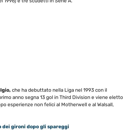
 1996) e tre scudetti in Serie A.
lgio,
che ha debuttato nella Liga nel 1993 con il
primo anno segna 13 gol in Third Division e viene eletto
opo esperienze non felici al Motherwell e al Walsall,
 dei gironi dopo gli spareggi