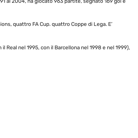
991 al 2004, ha giocato 963 partite, segnato 169 gol e
ons, quattro FA Cup. quattro Coppe di Lega. E’
il Real nel 1995, con il Barcellona nel 1998 e nel 1999),