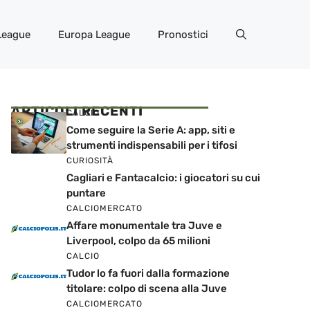
League
Europa League
Pronostici
ARTICOLI RECENTI
CALCIO
Come seguire la Serie A: app, siti e
strumenti indispensabili per i tifosi
CURIOSITÀ
Cagliari e Fantacalcio: i giocatori su cui
puntare
CALCIOMERCATO
Affare monumentale tra Juve e
Liverpool, colpo da 65 milioni
CALCIO
Tudor lo fa fuori dalla formazione
titolare: colpo di scena alla Juve
CALCIOMERCATO