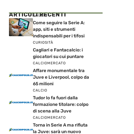
ARTICOLI RECENTI
CALCIO
Come seguire la Serie A:
app, siti e strumenti
indispensabili per i tifosi
CURIOSITÀ
Cagliari e Fantacalcio: i
giocatori su cui puntare
CALCIOMERCATO
Affare monumentale tra
Juve e Liverpool, colpo da
65 milioni
CALCIO
Tudor lo fa fuori dalla
formazione titolare: colpo
di scena alla Juve
CALCIOMERCATO
Torna in Serie A ma rifiuta
la Juve: sarà un nuovo