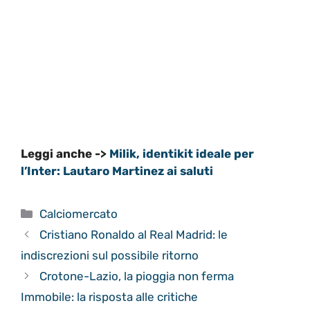
Leggi anche ->
Milik, identikit ideale per
l’Inter: Lautaro Martinez ai saluti
Categorie
Calciomercato
Cristiano Ronaldo al Real Madrid: le
indiscrezioni sul possibile ritorno
Crotone-Lazio, la pioggia non ferma
Immobile: la risposta alle critiche