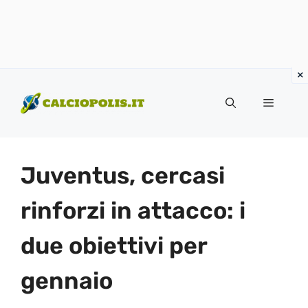
Vai
al
Menu
contenuto
Juventus, cercasi
rinforzi in attacco: i
due obiettivi per
gennaio