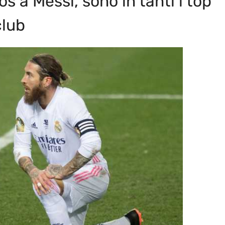
s a Messi, sono in tanti i top
club