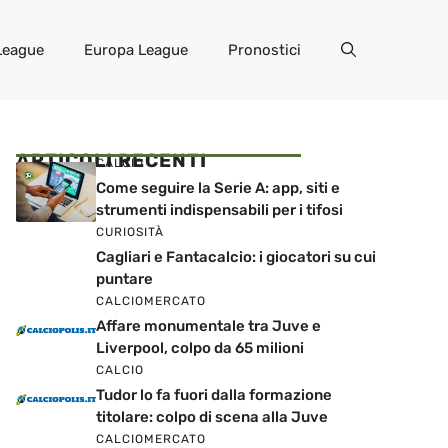
League
Europa League
Pronostici
ARTICOLI RECENTI
CALCIO
Come seguire la Serie A: app, siti e
strumenti indispensabili per i tifosi
CURIOSITÀ
Cagliari e Fantacalcio: i giocatori su cui
puntare
CALCIOMERCATO
Affare monumentale tra Juve e
Liverpool, colpo da 65 milioni
CALCIO
Tudor lo fa fuori dalla formazione
titolare: colpo di scena alla Juve
CALCIOMERCATO