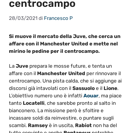
centrocampo
28/03/2021
di
Francesco P
Si muove il mercato della Juve, che cerca un
affare con il Manchester United e mette nel
mirino le pedine per il centrocampo.
La
Juve
prepara le mosse future, e tenta un
affare con il
Manchester United
per rinnovare il
centrocampo. Una pista calda, che si aggiunge ai
discorsi già intavolati con il
Sassuolo
e il
Lione
.
L’obiettivo numero uno è infatti
Aouar
, ma piace
tanto
Locatelli
, che sarebbe pronto al salto in
bianconero. La missione però è sfoltire e
incassare soldi da reinvestire, o puntare sugli
scambi.
Ramsey
è in uscita,
Rabiot
non ha del
tutto convinto e anche
Bentancur
potrebbe