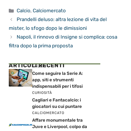
Categorie
Calcio
,
Calciomercato
Prandelli deluso: altra lezione di vita del
mister, lo sfogo dopo le dimissioni
Napoli, il rinnovo di Insigne si complica: cosa
filtra dopo la prima proposta
ARTICOLI RECENTI
CALCIO
Come seguire la Serie A:
app, siti e strumenti
indispensabili per i tifosi
CURIOSITÀ
Cagliari e Fantacalcio: i
giocatori su cui puntare
CALCIOMERCATO
Affare monumentale tra
Juve e Liverpool, colpo da