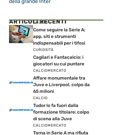
della grande Inter
ARTICOLI RECENTI
CALCIO
Come seguire la Serie A:
app, siti e strumenti
indispensabili per i tifosi
CURIOSITÀ
Cagliari e Fantacalcio: i
giocatori su cui puntare
CALCIOMERCATO
Affare monumentale tra
Juve e Liverpool, colpo da
65 milioni
CALCIO
Tudor lo fa fuori dalla
formazione titolare: colpo
di scena alla Juve
CALCIOMERCATO
Torna in Serie A ma rifiuta