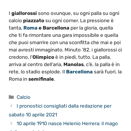
I
giallorossi
sono ovunque, su ogni palla su ogni
calcio
piazzato
su ogni corner. La pressione è
tanta,
Roma
e Barcellona
per la gloria, quella
che ti fa rimontare una gara impossibile e quella
che puoi smarrire con una sconfitta che mai e poi
mai avresti immaginato. Minuto ’82, i giallorossi ci
credono, l’
Olimpico
è in piedi, tutto. La palla,
arriva al centro dell’aria,
Manolas
, c’è, la palla è in
rete, lo stadio esplode. Il
Barcellona
sarà fuori, la
Roma in
semifinale
.
Categorie
Calcio
I pronostici consigliati dalla redazione per
sabato 10 aprile 2021
10 aprile 1910 nasce Helenio Herrera: il mago