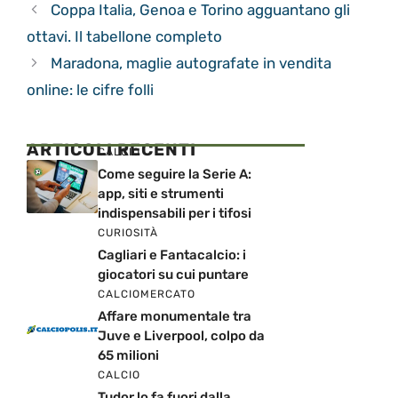
Coppa Italia, Genoa e Torino agguantano gli
ottavi. Il tabellone completo
Maradona, maglie autografate in vendita
online: le cifre folli
ARTICOLI RECENTI
CALCIO
Come seguire la Serie A:
app, siti e strumenti
indispensabili per i tifosi
CURIOSITÀ
Cagliari e Fantacalcio: i
giocatori su cui puntare
CALCIOMERCATO
Affare monumentale tra
Juve e Liverpool, colpo da
65 milioni
CALCIO
Tudor lo fa fuori dalla