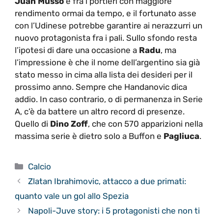
Juan Musso
è fra i portieri con maggiore
rendimento ormai da tempo, e il fortunato asse
con l’Udinese potrebbe garantire ai nerazzurri un
nuovo protagonista fra i pali. Sullo sfondo resta
l’ipotesi di dare una occasione a
Radu
, ma
l’impressione è che il nome dell’argentino sia già
stato messo in cima alla lista dei desideri per il
prossimo anno. Sempre che Handanovic dica
addio. In caso contrario, o di permanenza in Serie
A, c’è da battere un altro record di presenze.
Quello di
Dino Zoff
, che con 570 apparizioni nella
massima serie è dietro solo a Buffon e
Pagliuca
.
Categorie
Calcio
Zlatan Ibrahimovic, attacco a due primati:
quanto vale un gol allo Spezia
Napoli-Juve story: i 5 protagonisti che non ti