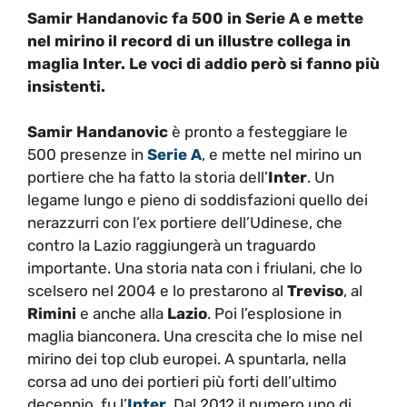
Samir Handanovic fa 500 in Serie A e mette
nel mirino il record di un illustre collega in
maglia Inter. Le voci di addio però si fanno più
insistenti.
Samir Handanovic
è pronto a festeggiare le
500 presenze in
Serie A
, e mette nel mirino un
portiere che ha fatto la storia dell’
Inter
. Un
legame lungo e pieno di soddisfazioni quello dei
nerazzurri con l’ex portiere dell’Udinese, che
contro la Lazio raggiungerà un traguardo
importante. Una storia nata con i friulani, che lo
scelsero nel 2004 e lo prestarono al
Treviso
, al
Rimini
e anche alla
Lazio
. Poi l’esplosione in
maglia bianconera. Una crescita che lo mise nel
mirino dei top club europei. A spuntarla, nella
corsa ad uno dei portieri più forti dell’ultimo
decennio, fu l’
Inter
. Dal 2012 il numero uno di