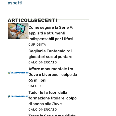
aspetti
ARTICOLI RECENTI
CALCIO
Come seguire la Serie A:
app, siti e strumenti
indispensabili per i tifosi
CURIOSITÀ
Cagliari e Fantacalcio: i
giocatori su cui puntare
CALCIOMERCATO
Affare monumentale tra
Juve e Liverpool, colpo da
65 milioni
CALCIO
Tudor lo fa fuori dalla
formazione titolare: colpo
di scena alla Juve
CALCIOMERCATO
Torna in Serie A ma rifiuta