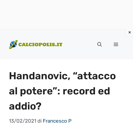
Vai
al
Menu
contenuto
Handanovic, “attacco
al potere”: record ed
addio?
13/02/2021
di
Francesco P