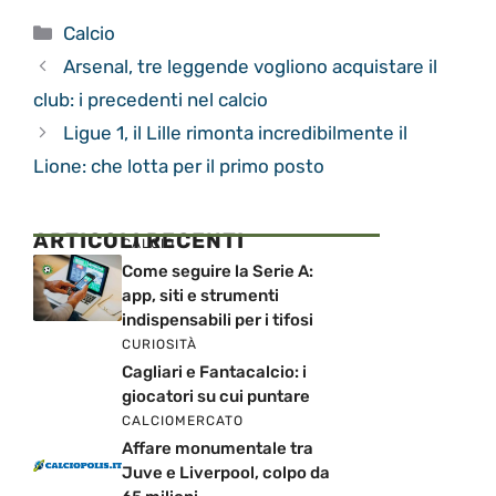
Categorie
Calcio
Arsenal, tre leggende vogliono acquistare il
club: i precedenti nel calcio
Ligue 1, il Lille rimonta incredibilmente il
Lione: che lotta per il primo posto
ARTICOLI RECENTI
CALCIO
Come seguire la Serie A:
app, siti e strumenti
indispensabili per i tifosi
CURIOSITÀ
Cagliari e Fantacalcio: i
giocatori su cui puntare
CALCIOMERCATO
Affare monumentale tra
Juve e Liverpool, colpo da