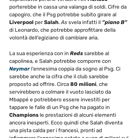
porterebbe in cassa una valanga di soldi. Cifre da
capogiro, che il Psg potrebbe subito girare al
Liverpool
per
Salah
.
As
svela infatti il
“piano B”
di Leonardo, che potrebbe approfittare della
volontà dell’egiziano di cambiare aria.
La sua esperienza con in
Reds
sarebbe al
capolinea, e Salah potrebbe comporre con
Neymar
l’ennesima coppia da sogno al Psg. Ci
sarebbe anche la cifra che il club sarebbe
proposto ad offrire. Circa
80 milioni
, che
servirebbero a colmare il vuoto lasciato da
Mbappé e potrebbero essere investiti per
tappare le falle di un Psg che ha pagato in
Champions
le prestazioni di alcuni elementi
ancora inesperti. Ecco quindi che Salah diventa
una pista calda per i francesi, pronti ad
infiammare l’ennesima estate a suon di milioni sul