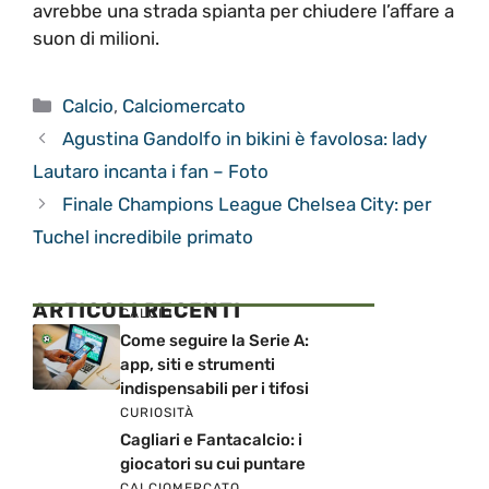
avrebbe una strada spianta per chiudere l’affare a
suon di milioni.
Categorie
Calcio
,
Calciomercato
Agustina Gandolfo in bikini è favolosa: lady
Lautaro incanta i fan – Foto
Finale Champions League Chelsea City: per
Tuchel incredibile primato
ARTICOLI RECENTI
CALCIO
Come seguire la Serie A:
app, siti e strumenti
indispensabili per i tifosi
CURIOSITÀ
Cagliari e Fantacalcio: i
giocatori su cui puntare
CALCIOMERCATO