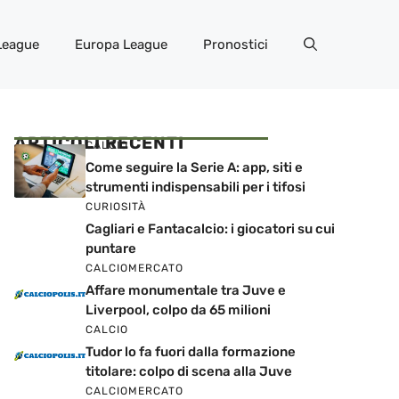
League
Europa League
Pronostici
ARTICOLI RECENTI
CALCIO
Come seguire la Serie A: app, siti e
strumenti indispensabili per i tifosi
CURIOSITÀ
Cagliari e Fantacalcio: i giocatori su cui
puntare
CALCIOMERCATO
Affare monumentale tra Juve e
Liverpool, colpo da 65 milioni
CALCIO
Tudor lo fa fuori dalla formazione
titolare: colpo di scena alla Juve
CALCIOMERCATO