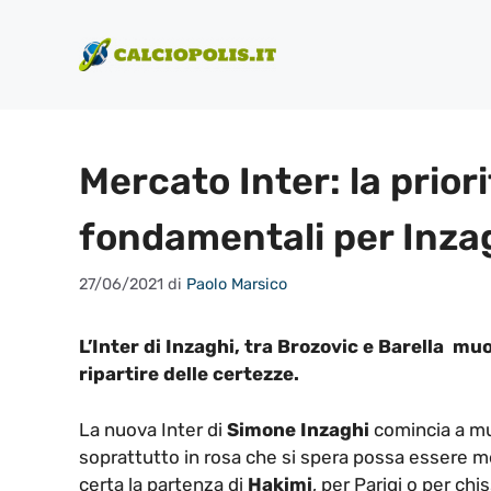
Vai
al
contenuto
Mercato Inter: la prior
fondamentali per Inza
27/06/2021
di
Paolo Marsico
L’Inter di Inzaghi, tra Brozovic e Barella muov
ripartire delle certezze.
La nuova Inter di
Simone Inzaghi
comincia a mu
soprattutto in rosa che si spera possa essere m
certa la partenza di
Hakimi
, per Parigi o per chis