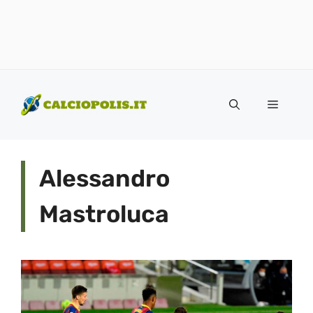
Vai
al
Menu
contenuto
Alessandro
Mastroluca