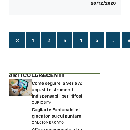
20/12/2020
<<
1
2
3
4
5
…
ARTICOLI RECENTI
CALCIO
Come seguire la Serie A:
app, siti e strumenti
indispensabili per i tifosi
CURIOSITÀ
Cagliari e Fantacalcio: i
giocatori su cui puntare
CALCIOMERCATO
Affare monumentale tra