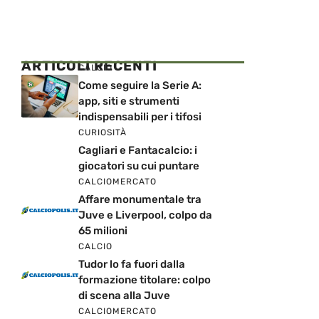
ARTICOLI RECENTI
CALCIO
Come seguire la Serie A:
app, siti e strumenti
indispensabili per i tifosi
CURIOSITÀ
Cagliari e Fantacalcio: i
giocatori su cui puntare
CALCIOMERCATO
Affare monumentale tra
Juve e Liverpool, colpo da
65 milioni
CALCIO
Tudor lo fa fuori dalla
formazione titolare: colpo
di scena alla Juve
CALCIOMERCATO