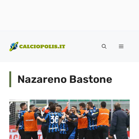
Vai
al
Menu
contenuto
Nazareno Bastone