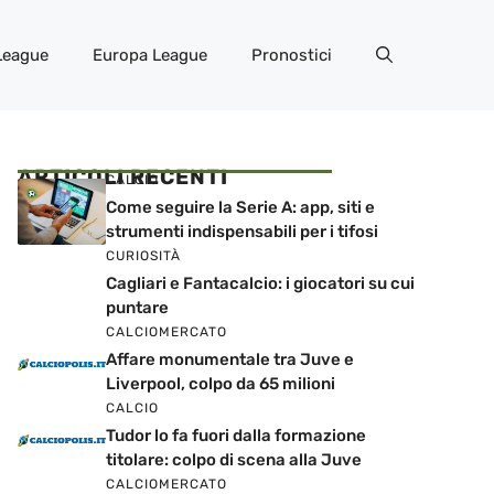
League
Europa League
Pronostici
ARTICOLI RECENTI
CALCIO
Come seguire la Serie A: app, siti e
strumenti indispensabili per i tifosi
CURIOSITÀ
Cagliari e Fantacalcio: i giocatori su cui
puntare
CALCIOMERCATO
Affare monumentale tra Juve e
Liverpool, colpo da 65 milioni
CALCIO
Tudor lo fa fuori dalla formazione
titolare: colpo di scena alla Juve
CALCIOMERCATO