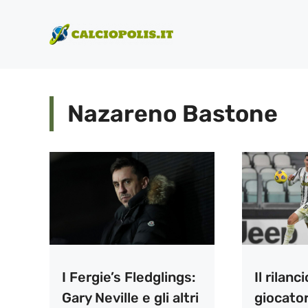
Vai
al
contenuto
Nazareno Bastone
I Fergie’s Fledglings:
Il rilanc
Gary Neville e gli altri
giocator