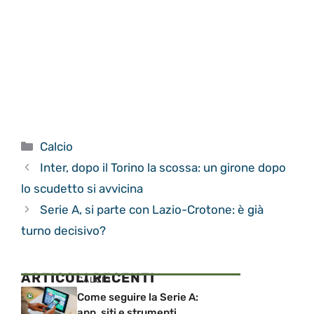
Categorie
Calcio
Inter, dopo il Torino la scossa: un girone dopo
lo scudetto si avvicina
Serie A, si parte con Lazio-Crotone: è già
turno decisivo?
ARTICOLI RECENTI
CALCIO
Come seguire la Serie A:
app, siti e strumenti