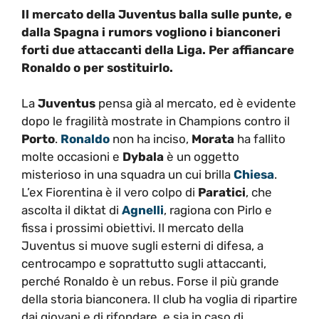
Il mercato della Juventus balla sulle punte, e
dalla Spagna i rumors vogliono i bianconeri
forti due attaccanti della Liga. Per affiancare
Ronaldo o per sostituirlo.
La
Juventus
pensa già al mercato, ed è evidente
dopo le fragilità mostrate in Champions contro il
Porto
.
Ronaldo
non ha inciso,
Morata
ha fallito
molte occasioni e
Dybala
è un oggetto
misterioso in una squadra un cui brilla
Chiesa
.
L’ex Fiorentina è il vero colpo di
Paratici
, che
ascolta il diktat di
Agnelli
, ragiona con Pirlo e
fissa i prossimi obiettivi. Il mercato della
Juventus si muove sugli esterni di difesa, a
centrocampo e soprattutto sugli attaccanti,
perché Ronaldo è un rebus. Forse il più grande
della storia bianconera. Il club ha voglia di ripartire
dai giovani e di rifondare, e sia in caso di