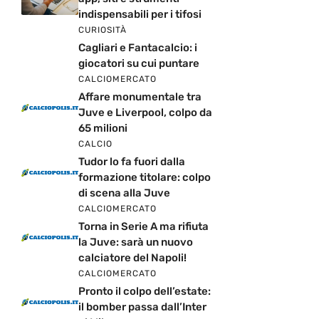
indispensabili per i tifosi
CURIOSITÀ
Cagliari e Fantacalcio: i
giocatori su cui puntare
CALCIOMERCATO
Affare monumentale tra
Juve e Liverpool, colpo da
65 milioni
CALCIO
Tudor lo fa fuori dalla
formazione titolare: colpo
di scena alla Juve
CALCIOMERCATO
Torna in Serie A ma rifiuta
la Juve: sarà un nuovo
calciatore del Napoli!
CALCIOMERCATO
Pronto il colpo dell’estate:
il bomber passa dall’Inter