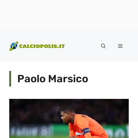
Vai
al
Menu
contenuto
Paolo Marsico