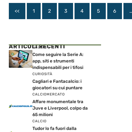
<<
1
2
3
4
5
6
ARTICOLI RECENTI
CALCIO
Come seguire la Serie A:
app, siti e strumenti
indispensabili per i tifosi
CURIOSITÀ
Cagliari e Fantacalcio: i
giocatori su cui puntare
CALCIOMERCATO
Affare monumentale tra
Juve e Liverpool, colpo da
65 milioni
CALCIO
Tudor lo fa fuori dalla